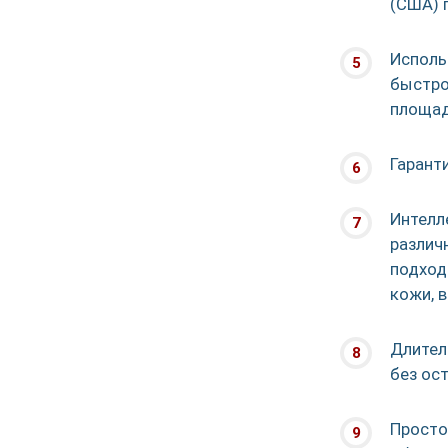
Исполь
быстр
Интел
разли
подход
Длител
Прост