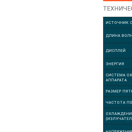
ТЕХНИЧЕ
ИСТОЧНИК 
ДЛИНА ВОЛ
ДИСПЛЕЙ
ЭНЕРГИЯ
СИСТЕМА О
АППАРАТА
РАЗМЕР ПЯТ
ЧАСТОТА П
ОХЛАЖДЕНИ
(ИЗЛУЧАТЕЛ
НАПРЯЖЕНИ