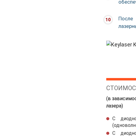
После 
СТОИМОС
(в зависимо
лазера)
С диодн
(одноволн
С диодн