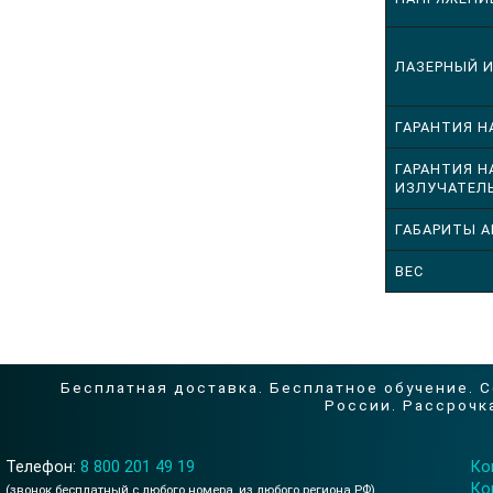
ЛАЗЕРНЫЙ 
ГАРАНТИЯ Н
ГАРАНТИЯ Н
ИЗЛУЧАТЕЛЬ
ГАБАРИТЫ А
ВЕС
Бесплатная доставка. Бесплатное обучение. 
России. Рассрочка
Телефон:
8 800 201 49 19
Ко
Ко
(звонок бесплатный с любого номера, из любого региона РФ)