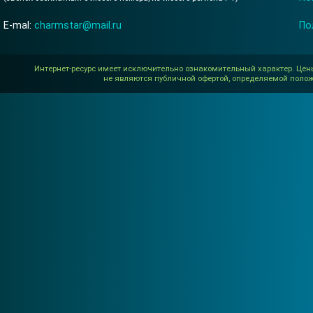
E-mal:
charmstar@mail.ru
По
Интернет-ресурс имеет исключительно ознакомительный характер. Цен
не являются публичной офертой, определяемой полож