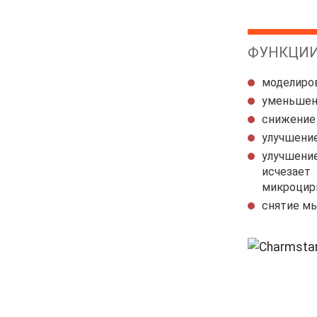
ФУНКЦИ
улучшени
исчезает