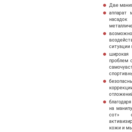
аппарат 
насадо
возможн
воздейст
широкая
проблем 
самочувс
безопас
коррекц
благодар
на манип
сот» с
активизи