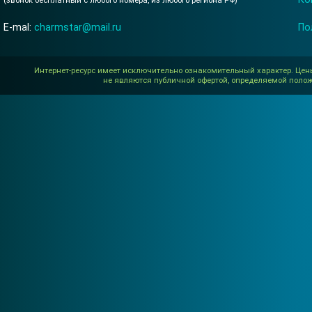
E-mal:
charmstar@mail.ru
По
Интернет-ресурс имеет исключительно ознакомительный характер. Цен
не являются публичной офертой, определяемой полож