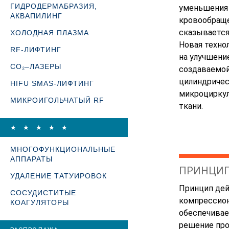
ГИДРОДЕРМАБРАЗИЯ,
уменьшения 
АКВАПИЛИНГ
кровообраще
сказывается
ХОЛОДНАЯ ПЛАЗМА
Новая техно
RF-ЛИФТИНГ
на улучшени
CO₂–ЛАЗЕРЫ
создаваемо
цилиндричес
HIFU SMAS-ЛИФТИНГ
микроциркул
МИКРОИГОЛЬЧАТЫЙ RF
ткани.
★ ★ ★ ★ ★
МНОГОФУНКЦИОНАЛЬНЫЕ
АППАРАТЫ
ПРИНЦИП
УДАЛЕНИЕ ТАТУИРОВОК
Принцип дей
СОСУДИСТИТЫЕ
компрессион
КОАГУЛЯТОРЫ
обеспечивае
решение про