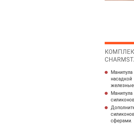
КОМПЛЕК
CHARMSTA
Манипула
насадкой
Манипул
Дополнит
силиконо