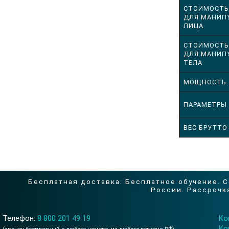
СТОИМОСТЬ
ДЛЯ МАНИП
ЛИЦА
СТОИМОСТЬ
ДЛЯ МАНИП
ТЕЛА
МОЩНОСТЬ
ПАРАМЕТРЫ
ВЕС БРУТТО
Бесплатная доставка. Бесплатное обучение. 
России. Рассрочка
Телефон:
8 800 201 49 19
Ко
Ко
(звонок бесплатный с любого номера, из любого региона РФ)