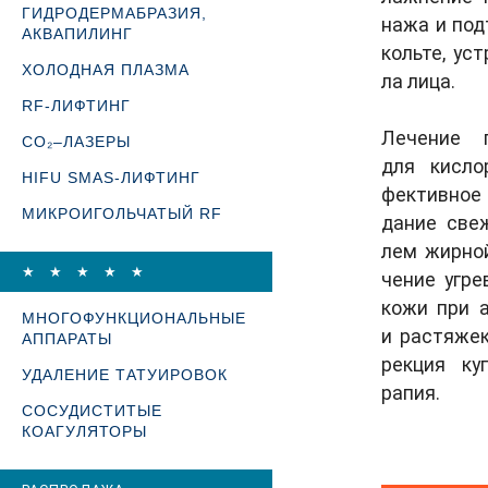
ГИДРОДЕРМАБРАЗИЯ,
нажа и под­
АКВАПИЛИНГ
кольте, уст
ХОЛОДНАЯ ПЛАЗМА
ла ли­ца.
RF-ЛИФТИНГ
Ле­чение 
CO₂–ЛАЗЕРЫ
для кис­ло­
HIFU SMAS-ЛИФТИНГ
фектив­ное 
МИКРОИГОЛЬЧАТЫЙ RF
дание све­ж
лем жир­ной
★ ★ ★ ★ ★
чение уг­ре­
ко­жи при а
МНОГОФУНКЦИОНАЛЬНЫЕ
и рас­тя­жек
АППАРАТЫ
рекция ку­п
УДАЛЕНИЕ ТАТУИРОВОК
рапия.
СОСУДИСТИТЫЕ
КОАГУЛЯТОРЫ