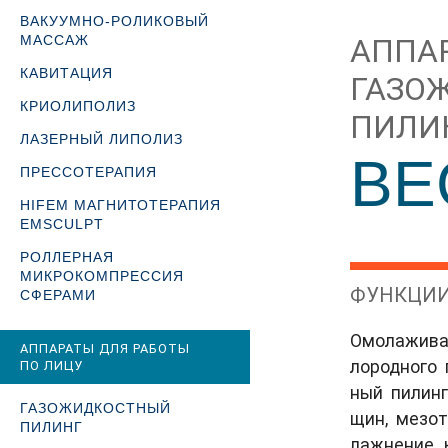
ВАКУУМНО-РОЛИКОВЫЙ
МАССАЖ
АП­ПА­
КАВИТАЦИЯ
ГА­ЗО
КРИОЛИПОЛИЗ
ПИ­ЛИ
ЛАЗЕРНЫЙ ЛИПОЛИЗ
BE
ПРЕССОТЕРАПИЯ
HIFEM МАГНИТОТЕРАПИЯ
EMSCULPT
РОЛЛЕРНАЯ
МИКРОКОМПРЕССИЯ
ФУНК­ЦИИ
СФЕРАМИ
Омо­лажи­ва
АППАРАТЫ ДЛЯ РАБОТЫ
ло­род­но­го
ПО ЛИЦУ
ный пи­линг
ГАЗОЖИДКОСТНЫЙ
щин, ме­зот
ПИЛИНГ
лажне­ние 