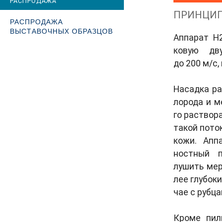
РАСПРОДАЖА
ПРИН­ЦИП
РАСПРОДАЖА
ВЫСТАВОЧНЫХ ОБРАЗЦОВ
Ап­па­рат H
ковую дву
до 200 м/с,
На­сад­ка р
ло­рода и м
го раст­во­р
та­кой по­то
ко­жи. Ап­
ностный пи
лушить мерт
лее глу­боки
чае с руб­ца
Кро­ме пи­л