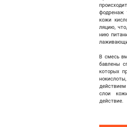
проис­хо­д
фодре­наж т
ко­жи кис­ло
ляцию, что,
нию пи­тан
лажи­вающи
В смесь вме
бав­ле­ны с
ко­торых пр
нокис­ло­т
действием 
слои ко­ж
действие.