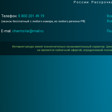
России. Рассрочка
Телефон:
8 800 201 49 19
Ко
Ко
(зво­нок бесп­лат­ный с лю­бого но­мера, из лю­бого ре­гиона РФ)
E-mal:
charmstar@mail.ru
По
Интернет-ресурс имеет исключительно ознакомительный характер. Цен
не являются публичной офертой, определяемой полож